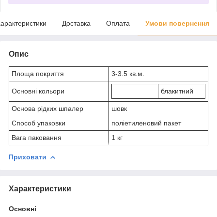
арактеристики
Доставка
Оплата
Умови повернення
Опис
Площа покриття
3-3.5 кв.м.
Основні кольори
блакитний
Основа рідких шпалер
шовк
Способ упаковки
поліетиленовий пакет
Вага паковання
1 кг
Приховати
Характеристики
Основні