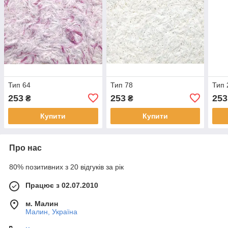
Тип 64
Тип 78
Тип 
253
253
253
₴
₴
Купити
Купити
Про нас
80% позитивних з 20 відгуків за рік
Працює з 02.07.2010
м. Малин
Малин, Україна