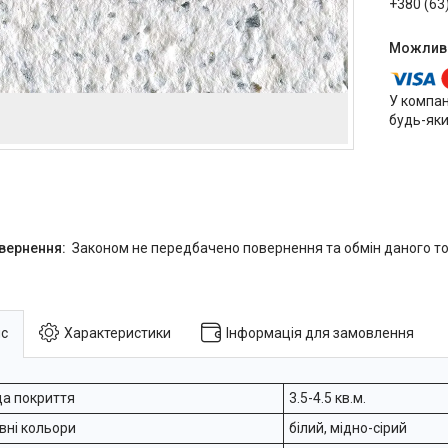
+380 (63
У компан
будь-яки
Законом не передбачено повернення та обмін даного то
с
Характеристики
Інформація для замовлення
а покриття
3.5-4.5 кв.м.
вні кольори
білий, мідно-сірий