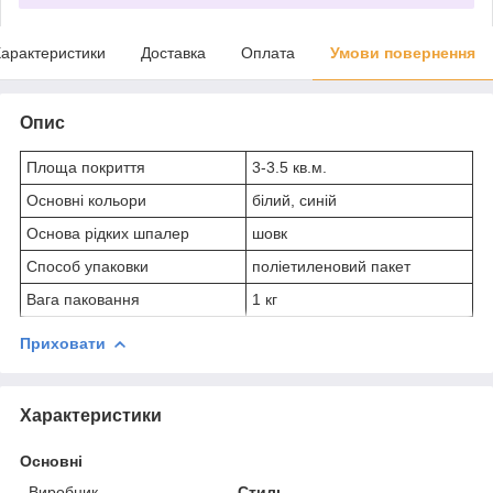
арактеристики
Доставка
Оплата
Умови повернення
Опис
Площа покриття
3-3.5 кв.м.
Основні кольори
білий, синій
Основа рідких шпалер
шовк
Способ упаковки
поліетиленовий пакет
Вага паковання
1 кг
Приховати
Характеристики
Основні
Виробник
Стиль