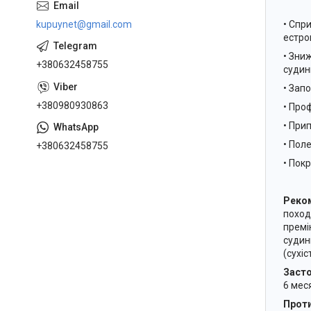
kupuynet@gmail.com
• Спр
естро
• Зни
+380632458755
судин
• Зап
+380980930863
• Про
• При
• Пол
+380632458755
• Покр
Реком
поход
премі
судин
(сухіс
Засто
6 мес
Проти