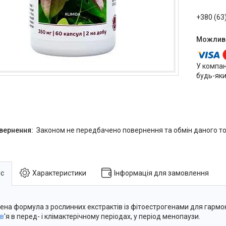
+380 (63
У компан
будь-яки
Законом не передбачено повернення та обмін даного то
с
Характеристики
Інформація для замовлення
ена формула з рослинних екстрактів із фітоестрогенами для гармо
в
'я в перед- і клімактерічному періодах, у період менопаузи.