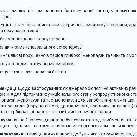
ияє нормалізації гормонального балансу: запобігає надмірному на
генів.
жує інтенсивність проявів клімактеричного синдрому: припливи, драт
ні порушення тощо.
обігає виникненню новоутворень.
філактика менопаузального остеопорозу.
пиняє вікові порушення в період глибокої менопаузи та чинить омо
егшує передменструальний синдром.
ащує стан шкіри, волосся й нігтів.
ендації щодо застосування:
як джерело біологічно активних ре
ження для підтримки функціонального стану репродуктивної систе
нопаузи, менопаузи та постменопаузи для запобігання та зменшенн
них розладів (порушення сну, дратівливість, припливи, пітливість)
ть і свербіння в області геніталій), диспепсичні розлади.
сування:
по 1 капсулі двічі на добу незалежно від приймання їжі. Т
яцев. Подальше застосування можливе під наглядом і після консульт
показання:
підвищення чутливості до будь-якого з компонентів, дит