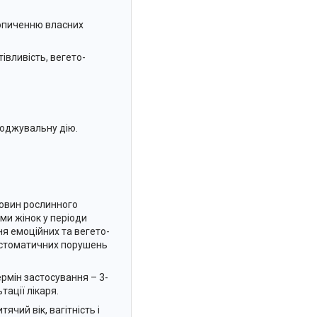
копиченню власних
івливість, вегето-
лоджувальну дію.
човин рослинного
ми жінок у періоди
я емоційних та вегето-
 і стоматичних порушень
ермін застосування – 3-
ації лікаря.
ячий вік, вагітність і