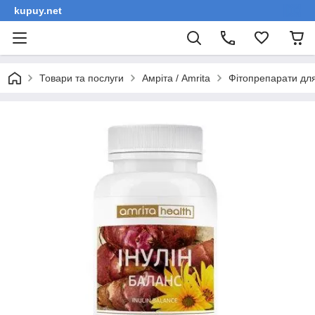
kupuy.net
Товари та послуги
Амріта / Amrita
Фітопрепарати для