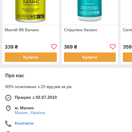
Магній В6 Баланс
Спіруліна баланс
Селе
339
369
359
₴
₴
Купити
Купити
Про нас
80% позитивних з 20 відгуків за рік
Працює з 02.07.2010
м. Малин
Малин, Україна
Контакти