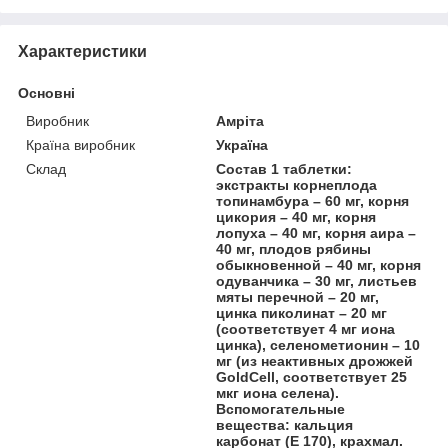
Характеристики
Основні
Виробник
Амріта
Країна виробник
Україна
Склад
Состав 1 таблетки:
экстракты корнеплода
топинамбура – 60 мг, корня
цикория – 40 мг, корня
лопуха – 40 мг, корня аира –
40 мг, плодов рябины
обыкновенной – 40 мг, корня
одуванчика – 30 мг, листьев
мяты перечной – 20 мг,
цинка пиколинат – 20 мг
(соответствует 4 мг иона
цинка), селенометионин – 10
мг (из неактивных дрожжей
GoldCell, соответствует 25
мкг иона селена).
Вспомогательные
вещества: кальция
карбонат (Е 170), крахмал.