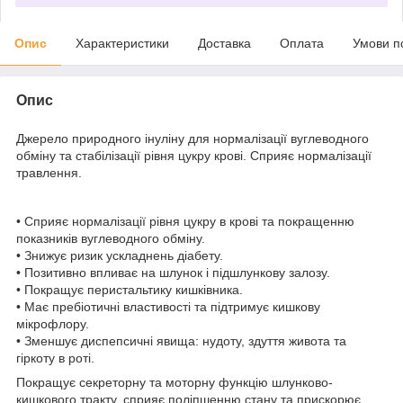
Опис
Характеристики
Доставка
Оплата
Умови п
Опис
Джерело природного інуліну для нормалізації вуглеводного
обміну та стабілізації рівня цукру крові. Сприяє нормалізації
травлення.
• Сприяє нормалізації рівня цукру в крові та покращенню
показників вуглеводного обміну.
• Знижує ризик ускладнень діабету.
• Позитивно впливає на шлунок і підшлункову залозу.
• Покращує перистальтику кишківника.
• Має пребіотичні властивості та підтримує кишкову
мікрофлору.
• Зменшує диспепсичні явища: нудоту, здуття живота та
гіркоту в роті.
Покращує секреторну та моторну функцію шлунково-
кишкового тракту, сприяє поліпшенню стану та прискорює