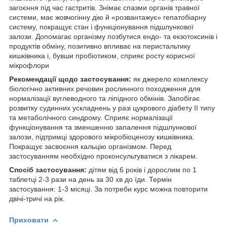
загоєння під час гастритів. Знімає спазми органів травної
системи, має жовчогінну дію й «розвантажує» гепатобіарну
систему, покращує стан і функціонування підшлункової
залози. Допомагає організму позбутися ендо- та екзотоксинів і
продуктів обміну, позитивно впливає на перистальтику
кишківника і, бувши пробіотиком, сприяє росту корисної
мікрофлори
Рекомендації щодо застосування:
як джерело комплексу
біологічно активних речовин рослинного походження для
нормалізації вуглеводного та ліпідного обмінів. Запобігає
розвитку судинних ускладнень у разі цукрового діабету II типу
та метаболічного синдрому. Сприяє нормалізації
функціонування та зменшенню запалення підшлункової
залози, підтримці здорового мікробіоценозу кишківника.
Покращує засвоєння кальцію організмом. Перед
застосуванням необхідно проконсультуватися з лікарем.
Спосіб застосування:
дітям від 6 років і дорослим по 1
таблетці 2-3 рази на день за 30 хв до їди. Термін
застосування: 1-3 місяці. За потреби курс можна повторити
двічі-тричі на рік.
Приховати