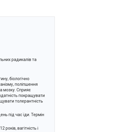
ільних радикалів та
ну, біологічно
анізму, поліпшення
а мозку. Сприяє
 здатність покращувати
ищувати толерантність
день під час їди. Термін
 років, вагітність і