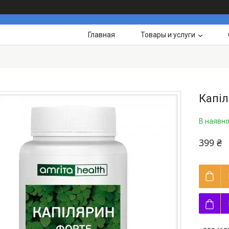
Главная
Товары и услуги
Капі
В наявно
399 ₴