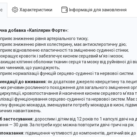
с
Характеристики
Інформація для замовлення
чна добавка «Капілярин Форте»:
сприяє зниженню рівня артеріального тиску;
сприяє зниженню рівня холестерину, має антисклеротичну дію;
сприяє відновленню еластичності та зміцненню судинної стінки;
покращує кровотік і забезпечує киснем серцевий м'яз і мозок;
захищає клітинні оболонки тканин серця та мозку від руйнівної дії в
ших чинників, що ушкоджують;
сприяє нормалізації функцій серцево-судинної та нервової систем.
ендації до вживання:
як додаткове джерело кверцетину та лецити
них речовин рослинного походження для загального зміцнення орг
циркуляції, кровопостачання й насичення киснем серцевого м'яза т
лізації функціонування серцево-судинної та нервової систем. Має
опну функцію міокарда, зменшувати потребу міокарда в кисні, підв
зичних навантажень.
б застосування:
дорослим і дітям від 12 років по 1 капсулі двічі на 
ння — 30 днів. За потреби курс можна повторити двічі-тричі на рік.
показання:
підвищення чутливості до компонентів, дитячий вік до 12