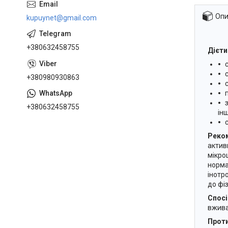
Опи
kupuynet@gmail.com
+380632458755
Дієти
+380980930863
+380632458755
ін
Реком
актив
мікро
норма
інотр
до фі
Спосі
вжива
Проти