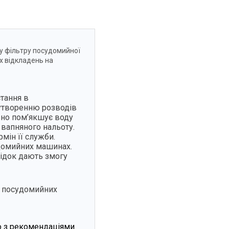
у фільтру посудомийної
х відкладень на
тання в
 утворенню розводів
вно пом’якшує воду
 вапняного нальоту.
мін її служби.
домийних машинах.
лідок дають змогу
я посудомийних
но з рекомендаціями