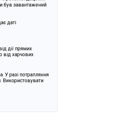
ди був завантажений
ає даті
від дії прямих
о від харчових
а. У разі потрапляння
ря. Використовувати