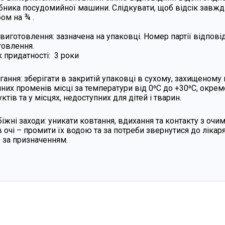
бника посудомийної машини. Слідкувати, щоб відсік завж
ом на ¾ .
виготовлення: зазначена на упаковці. Номер партії відповід
товлення.
 придатності: 3 роки
гання:
зберігати в закритій упаковці в сухому, захищеному 
них променів місці за температури від 0⁰C до +30⁰C, окрем
ктів та у місцях, недоступних для дітей і тварин.
іжні заходи:
уникати ковтання, вдихання та контакту з очим
в очі – промити їх водою та за потреби звернутися до ліка
 за призначенням.