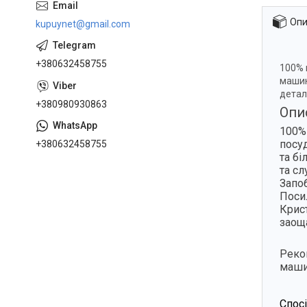
Опи
kupuynet@gmail.com
+380632458755
100% 
машин
детал
+380980930863
Опи
100%
посу
+380632458755
та бі
та с
Запо
Поси
Крис
заощ
Реко
маши
Спос