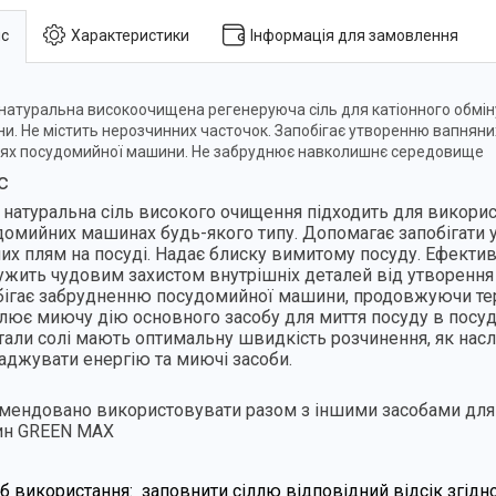
с
Характеристики
Інформація для замовлення
натуральна високоочищена регенеруюча сіль для катіонного обмін
и. Не містить нерозчинних часточок. Запобігає утворенню вапняни
ях посудомийної машини. Не забруднює навколишнє середовище
с
 натуральна сіль високого очищення підходить для викорис
домийних машинах будь-якого типу. Допомагає запобігати
лих плям на посуді. Надає блиску вимитому посуду. Ефекти
лужить чудовим захистом внутрішніх деталей від утворення
бігає забрудненню посудомийної машини, продовжуючи тер
лює миючу дію основного засобу для миття посуду в посу
тали солі мають оптимальну швидкість розчинення, як нас
аджувати енергію та миючі засоби.
мендовано використовувати разом з іншими засобами дл
н GREEN MAX
іб використання:
заповнити сіллю відповідний відсік згід