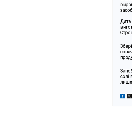
виро
засоб
Дата 
виго
Строк
Збері
соняч
проду
Запоб
солі 
лише