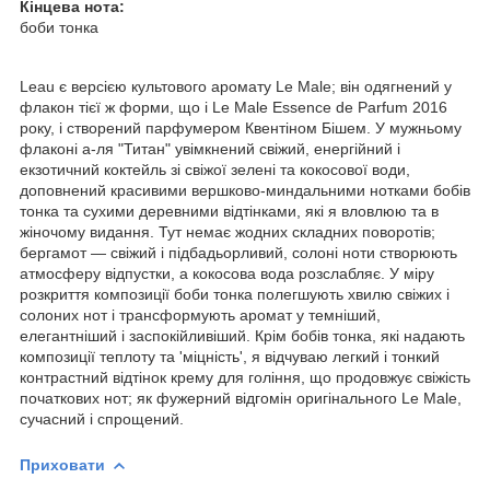
Кінцева нота:
боби тонка
Leau є версією культового аромату Le Male; він одягнений у
флакон тієї ж форми, що і Le Male Essence de Parfum 2016
року, і створений парфумером Квентіном Бішем. У мужньому
флаконі а-ля "Титан" увімкнений свіжий, енергійний і
екзотичний коктейль зі свіжої зелені та кокосової води,
доповнений красивими вершково-миндальними нотками бобів
тонка та сухими деревними відтінками, які я вловлюю та в
жіночому видання. Тут немає жодних складних поворотів;
бергамот — свіжий і підбадьорливий, солоні ноти створюють
атмосферу відпустки, а кокосова вода розслабляє. У міру
розкриття композиції боби тонка полегшують хвилю свіжих і
солоних нот і трансформують аромат у темніший,
елегантніший і заспокійливіший. Крім бобів тонка, які надають
композиції теплоту та 'міцність', я відчуваю легкий і тонкий
контрастний відтінок крему для гоління, що продовжує свіжість
початкових нот; як фужерний відгомін оригінального Le Male,
сучасний і спрощений.
Приховати