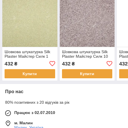
Шовкова штукатурка Silk
Шовкова штукатурка Silk
Шовк
Plaster Майстер Силк 1
Plaster Майстер Силк 10
Plas
432
432
432
₴
₴
Купити
Купити
Про нас
80% позитивних з 20 відгуків за рік
Працює з 02.07.2010
м. Малин
Малин, Україна