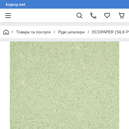
kupuy.net
Товари та послуги
Рідкі шпалери
ECOPAPER (SILK PL