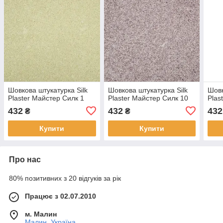
Шовкова штукатурка Silk
Шовкова штукатурка Silk
Шовк
Plaster Майстер Силк 1
Plaster Майстер Силк 10
Plas
432
432
432
₴
₴
Купити
Купити
Про нас
80% позитивних з 20 відгуків за рік
Працює з 02.07.2010
м. Малин
Малин, Україна