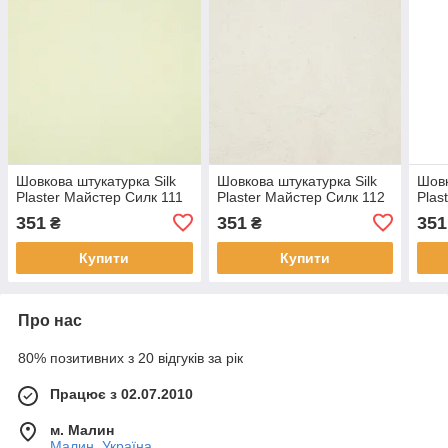
Шовкова штукатурка Silk
Шовкова штукатурка Silk
Шовк
Plaster Майстер Силк 111
Plaster Майстер Силк 112
Plas
351
351
351
₴
₴
Купити
Купити
Про нас
80% позитивних з 20 відгуків за рік
Працює з 02.07.2010
м. Малин
Малин, Україна