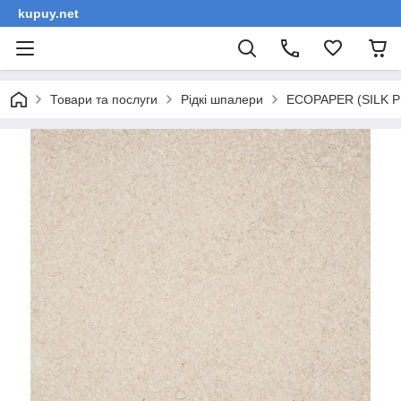
kupuy.net
Товари та послуги
Рідкі шпалери
ECOPAPER (SILK PL