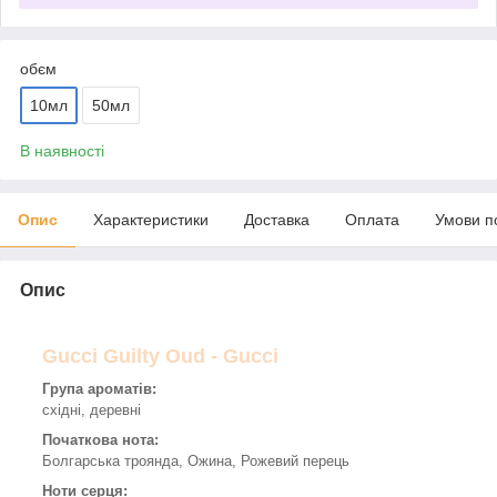
обєм
10мл
50мл
В наявності
Опис
Характеристики
Доставка
Оплата
Умови п
Опис
Gucci Guilty Oud - Gucci
Група ароматів:
східні, деревні
Початкова нота:
Болгарська троянда, Ожина, Рожевий перець
Ноти серця: