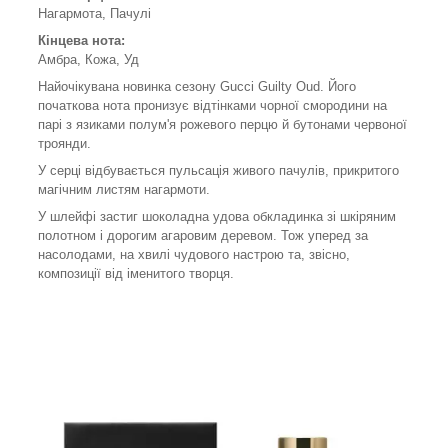
Нагармота, Пачулі
Кінцева нота:
Амбра, Кожа, Уд
Найочікувана новинка сезону Gucci Guilty Oud. Його
початкова нота пронизує відтінками чорної смородини на
парі з язиками полум'я рожевого перцю й бутонами червоної
троянди.
У серці відбувається пульсація живого пачулів, прикритого
магічним листям нагармоти.
У шлейфі застиг шоколадна удова обкладинка зі шкіряним
полотном і дорогим агаровим деревом. Тож уперед за
насолодами, на хвилі чудового настрою та, звісно,
композиції від іменитого творця.