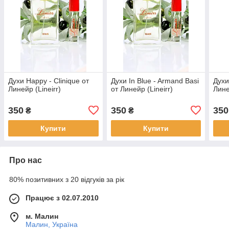
Духи Happy - Clinique от
Духи In Blue - Armand Basi
Духи
Линейр (Lineirr)
от Линейр (Lineirr)
Лине
350
350
350
₴
₴
Купити
Купити
Про нас
80% позитивних з 20 відгуків за рік
Працює з 02.07.2010
м. Малин
Малин, Україна